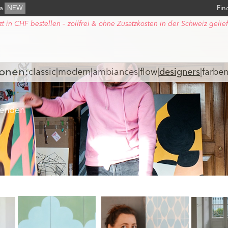
ra
NEW
Fin
zt in CHF bestellen – zollfrei & ohne Zusatzkosten in der Schweiz gelief
ionen:
classic
|
modern
|
ambiances
|
flow
|
designers
|
farbe
benden