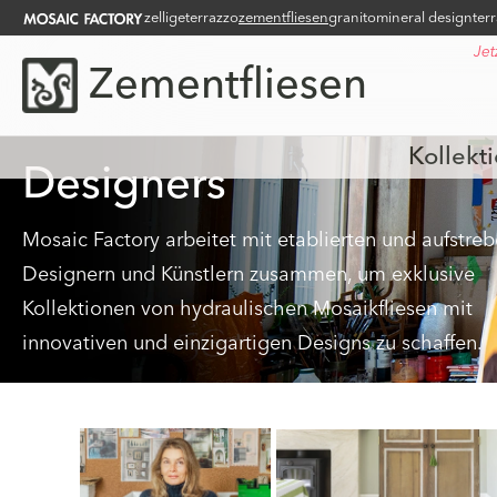
zellige
terrazzo
zementfliesen
granito
mineral design
ter
Jet
Zementfliesen
Kollekt
Designers
Mosaic Factory arbeitet mit etablierten und aufstre
Designern und Künstlern zusammen, um exklusive
Kollektionen von hydraulischen Mosaikfliesen mit
innovativen und einzigartigen Designs zu schaffen.