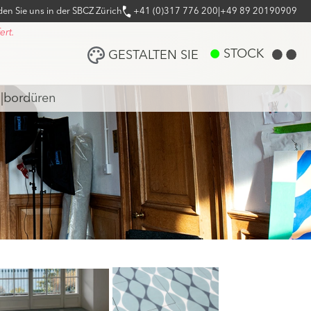
den Sie uns in der SBCZ Zürich
+41 (0)317 776 200
|
+49 89 20190909
ert.
STOCK
GESTALTEN SIE
n
|
bordüren